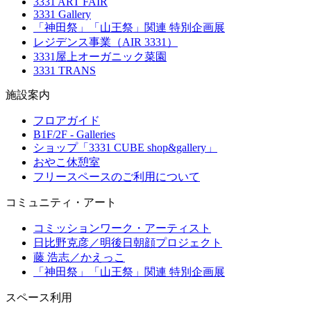
3331 ART FAIR
3331 Gallery
「神田祭」「山王祭」関連 特別企画展
レジデンス事業（AIR 3331）
3331屋上オーガニック菜園
3331 TRANS
施設案内
フロアガイド
B1F/2F - Galleries
ショップ「3331 CUBE shop&gallery」
おやこ休憩室
フリースペースのご利用について
コミュニティ・アート
コミッションワーク・アーティスト
日比野克彦／明後日朝顔プロジェクト
藤 浩志／かえっこ
「神田祭」「山王祭」関連 特別企画展
スペース利用