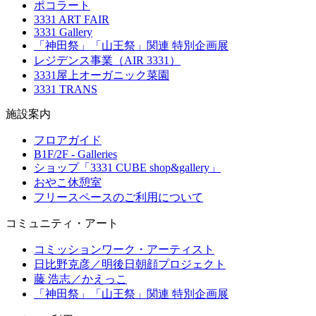
ポコラート
3331 ART FAIR
3331 Gallery
「神田祭」「山王祭」関連 特別企画展
レジデンス事業（AIR 3331）
3331屋上オーガニック菜園
3331 TRANS
施設案内
フロアガイド
B1F/2F - Galleries
ショップ「3331 CUBE shop&gallery」
おやこ休憩室
フリースペースのご利用について
コミュニティ・アート
コミッションワーク・アーティスト
日比野克彦／明後日朝顔プロジェクト
藤 浩志／かえっこ
「神田祭」「山王祭」関連 特別企画展