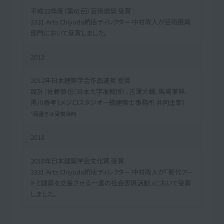
平成22年度（第61回）芸術選奨 受賞
3331 Arts Chiyoda統括ディレクター 中村政人が芸術振興
部門において受賞しました。
2012
2012年日本建築学会作品選奨 受賞
設計：佐藤慎也（日本大学准教授）、古澤大輔、馬場兼伸、
黒川泰孝（メジロスタジオ一級建築士事務所 共同主宰）
*肩書きは受賞当時
2018
2018年日本建築学会文化賞 受賞
3331 Arts Chiyoda統括ディレクター 中村政人が「現代アー
トと建築を交差させる一連の社会表現活動」において受賞
しました。