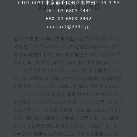
〒101-0031 東京都千代田区東神田1-13-3-5F
TEL：03-6803-2441
FAX：03-6803-2442
contact@3331.jp
名称が決まった時、由来の話は面白いのだけれど、
それをいかにシンボルとして定着させるかは、なか
なかの難題でした。あらゆる角度からたくさんスケ
ッチしましたがどうにもうまくまとまりません。アイ
デアも尽きたかというところでまだ手を動かしてい
るうち、直線のみで構成されている漢数字の単純さ
に目が止まりました。あれこれ組み合わせているう
ち、「三三三一」と正確には表記されていなくても、
そう見えてくるバランスを発見。三を三つ足してでき
た九（苦）に一を加えて最後に丸く納まるというとこ
ろを、造形的に援用して完成へと至りました。最初
はちょっと不思議に見えていたマークも3＋3＋3＋
1＝10年間使われ続けたことでやっと定着したか