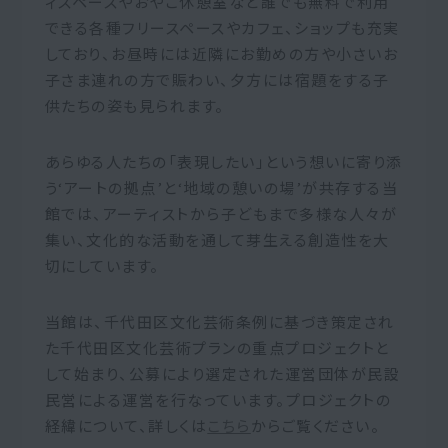
ィスペースやおやこ休憩室など誰でも無料で利用
できる各種フリースペースやカフェ、ショップも充実
しており、お昼時には近隣にお勤めの方や小さいお
子さま連れの方で賑わい、夕方には宿題をする子
供たちの姿も見られます。
あらゆる人たちの「表現したい」という想いに寄り添
う‘アートの拠点’と‘地域の憩いの場’が共存する当
館では、アーティストから子どもまで多様な人々が
集い、文化的な活動を通して芽生える創造性を大
切にしています。
当館は、千代田区文化芸術条例に基づき策定され
た千代田区文化芸術プランの重点プロジェクトと
して始まり、公募により選定された運営団体が民設
民営による運営を行なっています。プロジェクトの
経緯について、詳しくは
こちら
からご覧ください。