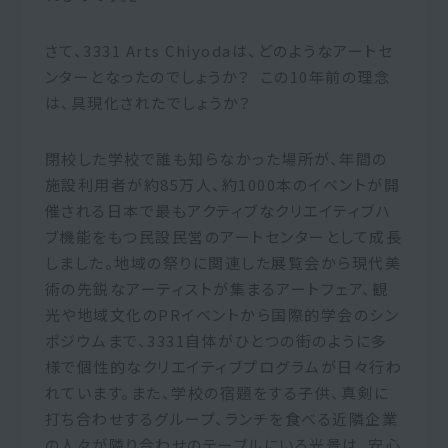
さて、3331 Arts Chiyodaは、どのようなアートセ
ンターとなったのでしょうか？ この10年前の理念
は、具現化されたでしょうか？
閉校した学校で誰も知らなかった場所が、年間の
施設利用者が約85万人、約1000本のイベントが開
催される日本で最もアクティブなクリエイティブハ
ブ機能をもつ民設民営のアートセンターとして成長
しました。地域の祭りに関連した展覧会から現代美
術の先鋭なアーティストが集まるアートフェア、観
光や地域文化のPRイベントから国際的学会のシン
ポジウムまで、3331自体がひとつの街のように多
様で個性的なクリエイティブプログラムが日々行わ
れています。また、学校の宿題をする子供、真剣に
打ち合わせするグループ、ランチを食べる近隣企業
の人々が隣り合わせのテーブルにいる光景は、安心