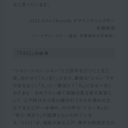
なと思っています。
3331 Arts Chiyoda デザインディレクター
佐藤直樹
（アートディレクター、画家、多摩美術大学教授）
「3331」の由来
“シャン・シャン・シャン”と三回手を打つことを三
度、合わせて「九（苦）」となり、最後の“シャン”でそ
の苦を払い、「九」に一画加えて「丸」になる＝丸く
おさまる - おめでたい席で感謝の意を表す風習と
して、江戸時代から受け継がれてきた手締めの文
化である江戸一本締め。かけ声の「イヨーオ」は、
「祝う・祝おう」が語源ともいわれていま
す。“3331”は、施設がある江戸・東京の庶民文化の