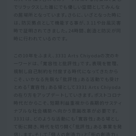
でリラックスした誰にでも優しい空間としてみんな
の居場所となっています。さらに、いざとなった時に
は、防災拠点として機能する事が、3.11や台風災害
時で証明されてきました。24時間、創造と防災が同
時に行われているのです。
この10年をふまえ、3331 Arts Chiyodaの次のキ
ーワードは、「寛容性と批評性」です。表現を管理、
規制し自己制約を忖度する時代になってきたから
こそ、いかなる先鋭な「批評性」ある活動でも受け
とめる「寛容性」ある場として3331 Arts Chiyoda
の在り方をアップデートしていきます。ポストコロナ
時代だからこそ、短期利益重視から長期的サスティ
ナブルな社会構築へ向かう意識改革が必要です。
3331は、どのような活動にも「寛容性」ある場とし
て街に開き、時代を切り開く「批評性」ある事業を発
信します。そして「個人の創造力」と「街の創造力」