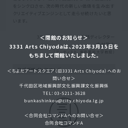
をシンクロさせ、次の時代の新しい価値を生み出す
クリエイティブエンジンとして走らせ続けたいと思
います。
＜閉館のお知らせ＞
3331 Arts Chiyoda 統括ディレクター
中村政人
3331 Arts Chiyodaは、2023年3月15日を
（アーティスト、東京藝術大学教授）
もちまして閉館いたしました。
ロゴデザインについて
＜ちよだアートスクエア（旧3331 Arts Chiyoda）へのお
問い合せ＞
千代田区地域振興部文化振興課文化振興係
TEL：03-5211-3628
bunkashinkou@city.chiyoda.lg.jp
＜合同会社コマンドAへのお問い合せ＞
合同会社コマンドA