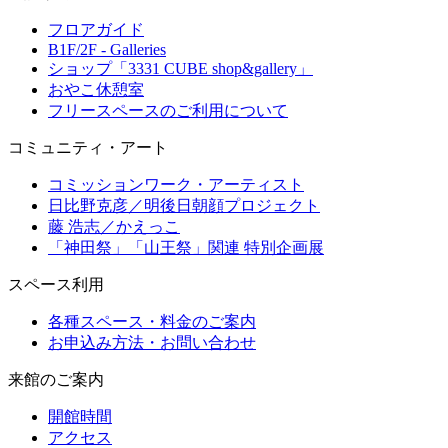
フロアガイド
B1F/2F - Galleries
ショップ「3331 CUBE shop&gallery」
おやこ休憩室
フリースペースのご利用について
コミュニティ・アート
コミッションワーク・アーティスト
日比野克彦／明後日朝顔プロジェクト
藤 浩志／かえっこ
「神田祭」「山王祭」関連 特別企画展
スペース利用
各種スペース・料金のご案内
お申込み方法・お問い合わせ
来館のご案内
開館時間
アクセス