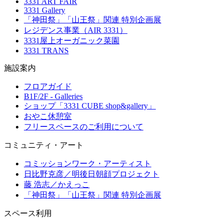
3331 ART FAIR
3331 Gallery
「神田祭」「山王祭」関連 特別企画展
レジデンス事業（AIR 3331）
3331屋上オーガニック菜園
3331 TRANS
施設案内
フロアガイド
B1F/2F - Galleries
ショップ「3331 CUBE shop&gallery」
おやこ休憩室
フリースペースのご利用について
コミュニティ・アート
コミッションワーク・アーティスト
日比野克彦／明後日朝顔プロジェクト
藤 浩志／かえっこ
「神田祭」「山王祭」関連 特別企画展
スペース利用