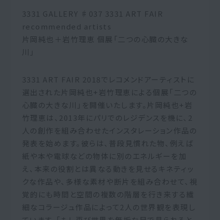
3331 GALLERY ♯037 3331 ART FAIR
recommended artists
片岡純也＋岩竹理恵 個展「二つの心臓の大きな
川」
3331 ART FAIR 2018でレコメンドアーティストに
選出された片岡純也+岩竹理恵による個展「二つの
心臓の大きな川」を開催いたします。片岡純也+岩
竹理恵は、2013年にパリでのレジデンスを機に、2
人の創作を組み合わせたインスタレーション作品の
発表を始めます。彼らは、普段見慣れた物、例えば
紙や本や電球などの物体に別のエネルギーを加
え、本来の役割とは異なる動きを見せるキネティッ
クな作品や、多様な素材や断片を組み合わせて、視
覚的にも時間と空間の複数の階層を行き来する繊
細なコラージュ作品によって2人の世界観を表現し
ています。「もし再び世界を無垢な目で見られると