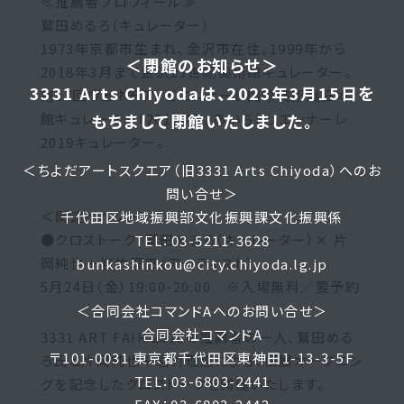
≪推薦者プロフィール≫
鷲田めるろ（キュレーター）
1973年京都市生まれ、金沢市在住。1999年から
＜閉館のお知らせ＞
2018年3月まで金沢21世紀美術館キュレーター。
3331 Arts Chiyodaは、2023年3月15日を
第57回ヴェネチア・ビエンナーレ国際美術展日本
もちまして閉館いたしました。
館キュレーター（2017年）。あいちトリエンナーレ
2019キュレーター。
＜ちよだアートスクエア（旧3331 Arts Chiyoda）へのお
問い合せ＞
＜関連イベント＞
千代田区地域振興部文化振興課文化振興係
●クロストーク：鷲田めるろ（キュレーター）× 片
TEL：03-5211-3628
岡純也＋岩竹理恵（アーティスト）
bunkashinkou@city.chiyoda.lg.jp
5月24日（金）19:00-20:00 ※入場無料／要予約
＜合同会社コマンドAへのお問い合せ＞
合同会社コマンドA
3331 ART FAIR 2018の推薦者の一人、鷲田める
〒101-0031 東京都千代田区東神田1-13-3-5F
ろ氏と片岡純也＋岩竹理恵による、個展オープニン
TEL：03-6803-2441
グを記念したクロストークを開催いたします。