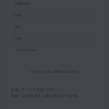
会期中無休
料金
無料
会場
1F 3331 Gallery
＜スケジュールに関するお知らせ＞
主催：アーツ千代田 3331
助成：公益財団法人朝日新聞文化財団