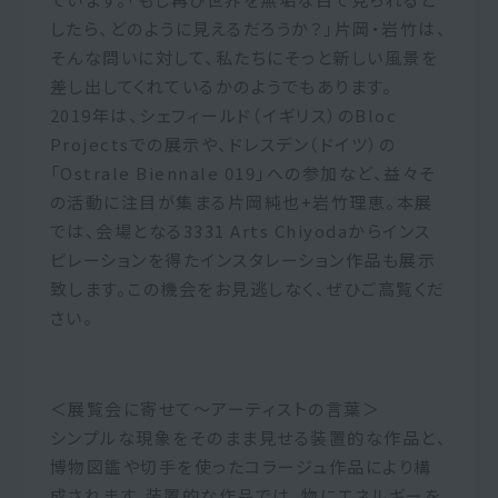
したら、どのように見えるだろうか？」片岡・岩竹は、
そんな問いに対して、私たちにそっと新しい風景を
差し出してくれているかのようでもあります。
2019年は、シェフィールド（イギリス）のBloc
Projectsでの展示や、ドレスデン（ドイツ）の
「Ostrale Biennale 019」への参加など、益々そ
の活動に注目が集まる片岡純也+岩竹理恵。本展
では、会場となる3331 Arts Chiyodaからインス
ピレーションを得たインスタレーション作品も展示
致します。この機会をお見逃しなく、ぜひご高覧くだ
さい。
＜展覧会に寄せて〜アーティストの言葉＞
シンプルな現象をそのまま見せる装置的な作品と、
博物図鑑や切手を使ったコラージュ作品により構
成されます。装置的な作品では、物にエネルギーを