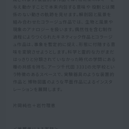
与え動かすことで本来内包する意味や 役割とは関
係のない動きの軌跡を見せます。解剖図と風景を
組み合わせたコラージュ作品では、 生物と風景や
現象のアナロジーを扱います。偶然性を含む制作
過程によりつくられたキネティック作品とコラージ
ュ作品は、事象を暫定的に捉え、形態に付随する意
味を変貌させようとします。科学と霊的な力がまだ
はっきりと分類されていなかった時代の学問にある
種の共感を持ち、アーツ千代田 3331の元学校とい
う特徴のあるスペースで、実験器具のような装置的
作品と 博物図鑑のような平面作品によるインスタ
レーションを展開します。
片岡純也＋岩竹理恵
＜推薦者による寄稿＞