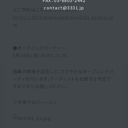
FAX：03-6803-2442
contact@3331.jp
≪ご予約はこちらから（Peatix）≫
https://037kataokaiwatake3331.peatix.co
m
●オープニングパーティー
5月24日（金）20:00-21:30
個展の開催を記念して、ささやかなオープニングパ
ーティを行います。アーティストも在廊する予定で
すのでぜひお越しください。
＜作家プロフィール＞