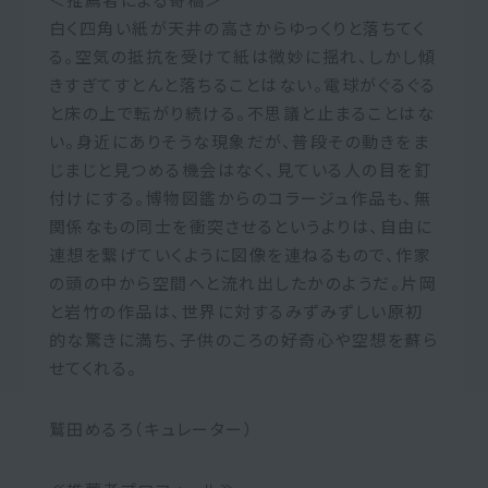
白く四角い紙が天井の高さからゆっくりと落ちてく
る。空気の抵抗を受けて紙は微妙に揺れ、しかし傾
きすぎてすとんと落ちることはない。電球がぐるぐる
と床の上で転がり続ける。不思議と止まることはな
い。身近にありそうな現象だが、普段その動きをま
じまじと見つめる機会はなく、見ている人の目を釘
付けにする。博物図鑑からのコラージュ作品も、無
関係なもの同士を衝突させるというよりは、自由に
連想を繋げていくように図像を連ねるもので、作家
の頭の中から空間へと流れ出したかのようだ。片岡
と岩竹の作品は、世界に対するみずみずしい原初
的な驚きに満ち、子供のころの好奇心や空想を蘇ら
せてくれる。
鷲田めるろ（キュレーター）