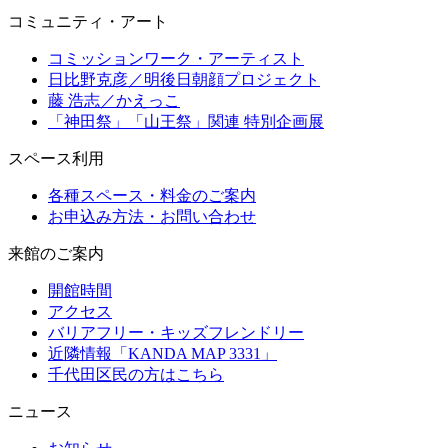
コミュニティ・アート
コミッションワーク・アーティスト
日比野克彦／明後日朝顔プロジェクト
藤 浩志／かえっこ
「神田祭」「山王祭」関連 特別企画展
スペース利用
各種スペース・料金のご案内
お申込み方法・お問い合わせ
来館のご案内
開館時間
アクセス
バリアフリー・キッズフレンドリー
近隣情報「KANDA MAP 3331」
千代田区民の方はこちら
ニュース