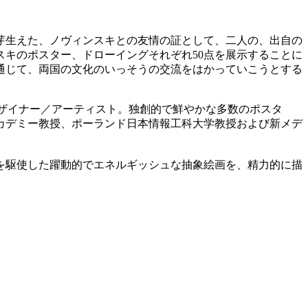
芽生えた、ノヴィンスキとの友情の証として、二人の、出自の
キのポスター、ドローイングそれぞれ50点を展示することに
通じて、両国の文化のいっそうの交流をはかっていこうとする
ているデザイナー／アーティスト。独創的で鮮やかな多数のポスタ
カデミー教授、ポーランド日本情報工科大学教授および新メデ
彩を駆使した躍動的でエネルギッシュな抽象絵画を、精力的に描