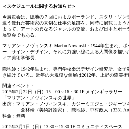
＜スケジュールに関するお知らせ＞
今展覧会は、隠地の７回におよぶポーランド、スタリ・ソン
違う優れた芸術家の真剣な仕事の足跡を、同時に展覧しよう
よって、アートの異なるジャンルの交流、および日本とポー
展覧会でもある。
マリアン・ノヴィンスキ Marian Nowinski：194
ー、サイン・デザイン、それに力強い線による人間像を描い
ィア美術学部長。
隠地妙：1942年生まれ。専門学校桑沢デザイン研究所、女
き続けている.。近年の大規模な個展は2012年、上野の森美
関連イベント：
2015年2月22日（日）15：00～16：30 1F メインギャラリー
「マリアン・ノヴィンスキの世界」
出演：マリアン・ノヴィンスキ、カジーミエジュ・ジギーツキ
倉林靖（美術評論家）、隠地妙、中村政人（3331 Arts C
料金：無料
2015年3月1日（日）13:30～15:30 1F コミュニティスペース