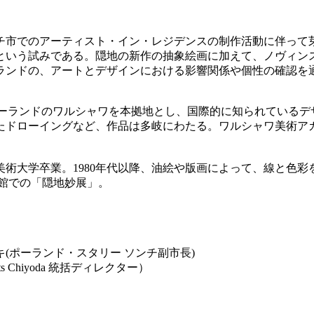
チ市でのアーティスト・イン・レジデンスの制作活動に伴って
という試みである。隠地の新作の抽象絵画に加えて、ノヴィンス
ランドの、アートとデザインにおける影響関係や個性の確認を
4年生まれ。ポーランドのワルシャワを本拠地とし、国際的に知られ
たドローイングなど、作品は多岐にわたる。ワルシャワ美術ア
子美術大学卒業。1980年代以降、油絵や版画によって、線と色
術館での「隠地妙展」。
(ポーランド・スタリー ソンチ副市長)
hiyoda 統括ディレクター）