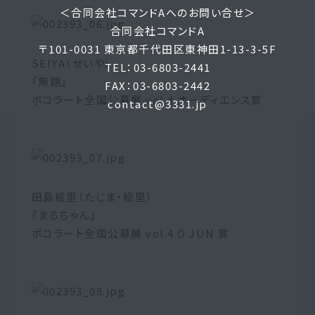
＜合同会社コマンドAへのお問い合せ＞
合同会社コマンドA
〒101-0031 東京都千代田区東神田1-13-3-5F
SEIYA（せいや）
TEL：03-6803-2441
『無題』
FAX：03-6803-2442
ポコラート全国公募展 vol.4 オーディエンス賞
contact@3331.jp
田島絵里（たじま・絵里）
『まるちゃん』
ポコラート全国公募展 vol.4 O JUN 賞