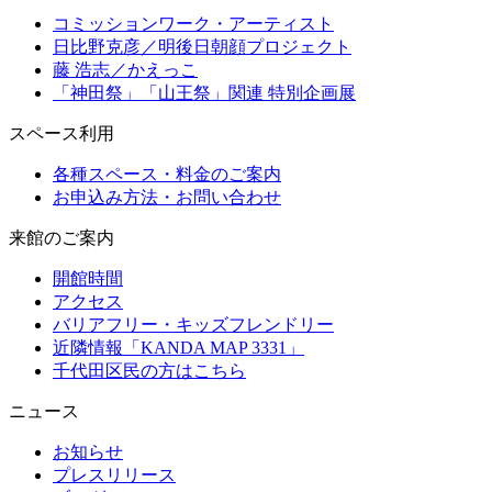
コミッションワーク・アーティスト
日比野克彦／明後日朝顔プロジェクト
藤 浩志／かえっこ
「神田祭」「山王祭」関連 特別企画展
スペース利用
各種スペース・料金のご案内
お申込み方法・お問い合わせ
来館のご案内
開館時間
アクセス
バリアフリー・キッズフレンドリー
近隣情報「KANDA MAP 3331」
千代田区民の方はこちら
ニュース
お知らせ
プレスリリース