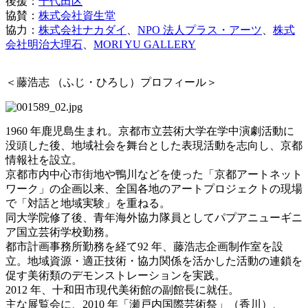
後援：
千代田区
協賛：
株式会社資生堂
協力：
株式会社ナカダイ
、
NPO 法人プラス・アーツ
、
株式
会社明治大理石
、
MORI YU GALLERY
＜藤浩志 （ふじ・ひろし）プロフィール＞
1960 年鹿児島生まれ。京都市立芸術大学在学中演劇活動に
没頭した後、地域社会を舞台とした表現活動を志向し、京都
情報社を設立。
京都市内中心市街地や鴨川などを使った「京都アートネット
ワーク」の企画以来、全国各地のアートプロジェクトの現場
で「対話と地域実験」を重ねる。
同大学院修了後、青年海外協力隊員としてパプアニューギニ
ア国立芸術学校勤務。
都市計画事務所勤務を経て92 年、藤浩志企画制作室を設
立。地域資源・適正技術・協力関係を活かした活動の連鎖を
促す美術類のデモンストレーションを実践。
2012 年、十和田市現代美術館の副館長に就任。
主な展覧会に、2010 年「瀬戸内国際芸術祭」（香川）、