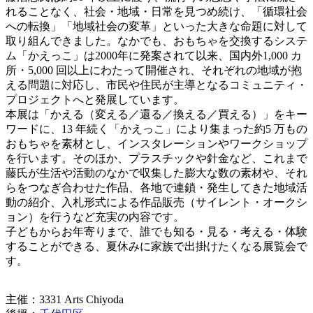
れることなく、社会・地域・日常を見つめ続け、「循環社会
への転換」「地域社会の変革」といった大きな命題に対して
取り組んできました。なかでも、おもちゃを交換するシステ
ム「かえっこ」は2000年に発案されて以来、国内外1,000 カ
所・5,000 回以上にわたって開催され、それぞれの地域が抱
える問題に対応し、市民や住民が主導となるコミュニティ・
プロジェクトへと発展しています。
本展は「かえる（変える／還る／換える／買える）」をキー
ワードに、13 年続く「かえっこ」により集まった約5 万もの
おもちゃを素材とし、インスタレーションやワークショップ
を行います。そのほか、プラスチックや針金など、これまで
藤氏が生活や活動のなかで収集した膨大な数の素材や、それ
らをつなぎ合わせた作品、各地で連鎖・発生してきた地域活
動の紹介、入札形式による作品販売（サイレント・オークシ
ョン）を行うなど充実の内容です。
子どもからお年寄りまで、誰でも知る・見る・考える・体験
することができる、夏休みに家族で出掛けたくなる展覧会で
す。
主催：3331 Arts Chiyoda