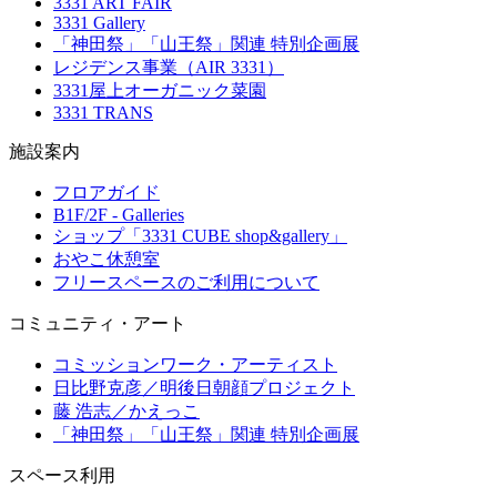
3331 ART FAIR
3331 Gallery
「神田祭」「山王祭」関連 特別企画展
レジデンス事業（AIR 3331）
3331屋上オーガニック菜園
3331 TRANS
施設案内
フロアガイド
B1F/2F - Galleries
ショップ「3331 CUBE shop&gallery」
おやこ休憩室
フリースペースのご利用について
コミュニティ・アート
コミッションワーク・アーティスト
日比野克彦／明後日朝顔プロジェクト
藤 浩志／かえっこ
「神田祭」「山王祭」関連 特別企画展
スペース利用