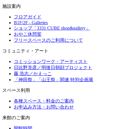
施設案内
フロアガイド
B1F/2F - Galleries
ショップ「3331 CUBE shop&gallery」
おやこ休憩室
フリースペースのご利用について
コミュニティ・アート
コミッションワーク・アーティスト
日比野克彦／明後日朝顔プロジェクト
藤 浩志／かえっこ
「神田祭」「山王祭」関連 特別企画展
スペース利用
各種スペース・料金のご案内
お申込み方法・お問い合わせ
来館のご案内
開館時間