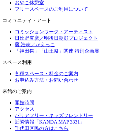
おやこ休憩室
フリースペースのご利用について
コミュニティ・アート
コミッションワーク・アーティスト
日比野克彦／明後日朝顔プロジェクト
藤 浩志／かえっこ
「神田祭」「山王祭」関連 特別企画展
スペース利用
各種スペース・料金のご案内
お申込み方法・お問い合わせ
来館のご案内
開館時間
アクセス
バリアフリー・キッズフレンドリー
近隣情報「KANDA MAP 3331」
千代田区民の方はこちら