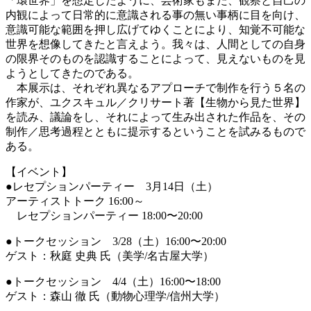
「環世界」を想定したように、芸術家もまた、観察と自己の
内観によって日常的に意識される事の無い事柄に目を向け、
意識可能な範囲を押し広げてゆくことにより、知覚不可能な
世界を想像してきたと言えよう。我々は、人間としての自身
の限界そのものを認識することによって、見えないものを見
ようとしてきたのである。
本展示は、それぞれ異なるアプローチで制作を行う５名の
作家が、ユクスキュル／クリサート著【生物から見た世界】
を読み、議論をし、それによって生み出された作品を、その
制作／思考過程とともに提示するということを試みるもので
ある。
【イベント】
●レセプションパーティー 3月14日（土）
アーティストトーク 16:00～
レセプションパーティー 18:00〜20:00
●トークセッション 3/28（土）16:00〜20:00
ゲスト：秋庭 史典 氏（美学/名古屋大学）
●トークセッション 4/4（土）16:00〜18:00
ゲスト：森山 徹 氏（動物心理学/信州大学）