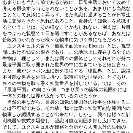
あまりにも当たり前であるが故に、日常生活において改めて
考える機会すら与えられないことがある。あまりにも当然な
こととして意識にも昇らず、また意識し過ぎることが日常生
活に支障をきたす恐れのあること。自身の「知覚」を意識す
るということは、その様なことかもしれない。例えば、片目
をつぶった状態で１日を過ごすことがあるならば、あなたは
普段気づかなかった様々な物事に気づく事になるだろう。
ユクスキュルの言う『最遠平面(fernste Ebene)』とは、視空
間における知覚の限界であり、この地球上に存在する全ての
生物は、種として、または個々の個体としてそれぞれが持つ
最遠平面に取り囲まれた世界の中に生きていると彼は言う。
また、彼がシャボン玉に例え提唱する「環世界」とは、認識
不可能な世界を外側に持つ、認識可能な世界のことであり、
各々の生物を取り巻く知覚世界を指している。では、その
『最遠平面』 の向こう側、つまり我々の認識の範囲外には
一体どの様な世界が広がっているのだろうか。
当然の事ながら、自身の知覚の範囲外の物事を体験するこ
とは不可能である。それ故、我々は常に知覚可能な範囲内の
物事しか認識することが出来ない。しかし、我々は様々な計
測機器や数式を駆使し、認識可能な範囲を押し広げてきた。
そして、ユクスキュルが観察と分析から人間以外の生物の