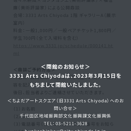
廉（美術評論家）による公開鼎談
会場：3331 Arts Chiyoda 1階 ギャラリーA（展示
室内）
料金：一般1,000円／一般ペアチケット1,800円／
学生700円（全て入場料を含む）
https://www.3331.jp/schedule/000141.ht
ml
＜閉館のお知らせ＞
＜鼎談ご予約方法＞
3331 Arts Chiyodaは、2023年3月15日を
件名に「公開鼎談予約」と明記の上、本文に下記内
もちまして閉館いたしました。
容を記入してお知らせください。
後日、担当者よりご連絡させていただきます。
＜ちよだアートスクエア（旧3331 Arts Chiyoda）へのお
問い合せ＞
（1）お名前
千代田区地域振興部文化振興課文化振興係
（2）ふりがな
TEL：03-5211-3628
（3）電話番号（日中にご連絡可能な番号をお知ら
bunkashinkou@city.chiyoda.lg.jp