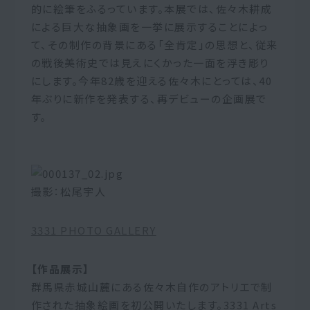
的に絵筆をふるっています。本展では、佐々木耕成
による巨大な抽象画を一挙に展示することによっ
て、その制作の背景にある「全肯定」の思想と、従来
の戦後美術史では見えにくかった一面を浮き彫り
にします。今年82歳を迎える佐々木にとっては、40
年ぶりに新作を発表する、再デビューの企画展で
す。
撮影：松尾宇人
3331 PHOTO GALLERY
【作品展示】
群馬県赤城山麓にある佐々木自作のアトリエで制
作された抽象絵画を初公開いたします。3331 Arts