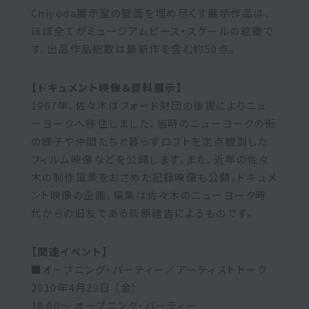
Chiyoda展示室の壁面を埋め尽くす展示作品は、
ほぼ全てがミュージアムピース・スケールの絵画で
す。出品作品総数は最新作を含む約50点。
【ドキュメント映像＆資料展示】
1967年、佐々木はフォード財団の後援によりニュ
ーヨークへ移住しました。当時のニューヨークの街
の様子や仲間たちと暮らすロフトを定点観測した
フィルム映像などを公開します。また、近年の佐々
木の制作風景をおさめた記録映像も公開。ドキュメ
ント映像の企画、編集は佐々木のニューヨーク時
代からの旧友である萩原建吉によるものです。
【関連イベント】
■オープニング・パーティー／アーティストトーク
2010年4月23日 （金）
18:00～ オープニング・パーティー