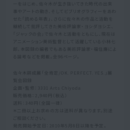
ーをはじめ、佐々木が生き抜いてきた時代の出来
事やアートの動き、そしてビブリオグラフィーをあわ
せた「読める年表」、さらに佐々木の作品と活動を
継続して批評してきた美術評論家・ヨシダヨシエ、
「ジャックの会」で佐々木と活動をともにし、現在は
アニメーション美術監督として活躍している小林七
郎、本図録の編者でもある美術評論家・福住廉によ
る論考などを掲載。全96ページ。
佐々木耕成展「全肯定/OK. PERFECT. YES.」展
覧会図録
企画・監修：3331 Arts Chiyoda
販売価格：2,940円（税込）
送料：340円（全国一律）
＊二冊以上お求めの方は送料が異なります。別途
ご相談ください。
発売開始予定日：2010年5月8日以降を予定。