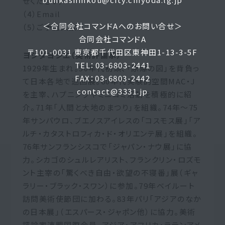
せください）
（4）Email
＜合同会社コマンドAへのお問い合せ＞
（5）ご予約人数
合同会社コマンドA
〒101-0031 東京都千代田区東神田1-13-3-5F
ヨシダヨシエ（美術評論家）
TEL：03-6803-2441
1929年生まれ。50年代初頭、「原爆の図」を背負っ
FAX：03-6803-2442
て日本各地で巡回展。60年代実験的空間MAC・J
contact@3331.jp
を主宰、ハプニングやミニコミ活動を積極的に紹
介。71年「人間と大地のまつり」を組織。74年～75
年サンパウロ、ブエノスアイレスの「コスモス展」「ア
ルチ・カタストロフィカ・ド・オリエンテ展」を組織。
76年サンフランシスコで「ジャパン・ナウ展」に協
力。シカゴのシュルレアリスト、フランクリン・ロズモ
ント主宰の「驚くべき自由・欲望の不寝番」展（ギャ
ラリー・ブラック・スワン）に参加。79年ベイルート
訪問美術使節団に加わる。83年パリ「アジアのなか
の日本展」（エスパース・ジャポン他）に協力。美術
評論家連盟国際会員。アジア・アフリカ・ラテンアメ